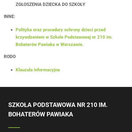
ZGŁOSZENIA DZIECKA DO SZKOŁY
INNE:
Polityka oraz procedury ochrony dzieci przed
krzywdzeniem w Szkole Podstawowej nr 210 im.
Bohaterów Pawiaka w Warszawie.
RODO
Klauzula informacyjna
SZKOŁA PODSTAWOWA NR 210 IM.
BOHATERÓW PAWIAKA