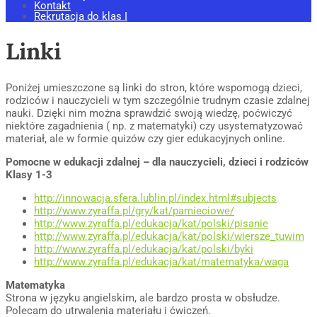
Kontakt
Rekrutacja do klas I
Linki
Poniżej umieszczone są linki do stron, które wspomogą dzieci,
rodziców i nauczycieli w tym szczególnie trudnym czasie zdalnej
nauki. Dzięki nim można sprawdzić swoją wiedzę, poćwiczyć
niektóre zagadnienia ( np. z matematyki) czy usystematyzować
materiał, ale w formie quizów czy gier edukacyjnych online.
Pomocne w edukacji zdalnej – dla nauczycieli, dzieci i rodziców
Klasy 1-3
http://innowacja.sfera.lublin.pl/index.html#subjects
http://www.zyraffa.pl/gry/kat/pamieciowe/
http://www.zyraffa.pl/edukacja/kat/polski/pisanie
http://www.zyraffa.pl/edukacja/kat/polski/wiersze_tuwim
http://www.zyraffa.pl/edukacja/kat/polski/byki
http://www.zyraffa.pl/edukacja/kat/matematyka/waga
Matematyka
Strona w języku angielskim, ale bardzo prosta w obsłudze.
Polecam do utrwalenia materiału i ćwiczeń.