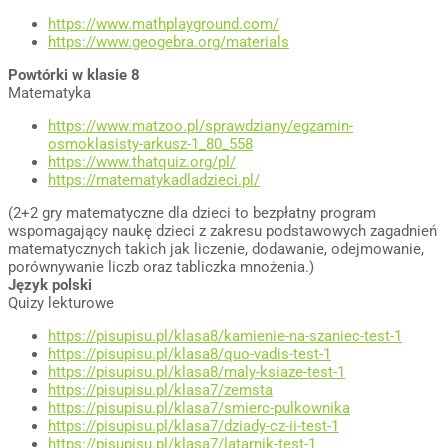
https://www.mathplayground.com/
https://www.geogebra.org/materials
Powtórki w klasie 8
Matematyka
https://www.matzoo.pl/sprawdziany/egzamin-
osmoklasisty-arkusz-1_80_558
https://www.thatquiz.org/pl/
https://matematykadladzieci.pl/
(2+2 gry matematyczne dla dzieci to bezpłatny program
wspomagający naukę dzieci z zakresu podstawowych zagadnień
matematycznych takich jak liczenie, dodawanie, odejmowanie,
porównywanie liczb oraz tabliczka mnożenia.)
Język polski
Quizy lekturowe
https://pisupisu.pl/klasa8/kamienie-na-szaniec-test-1
https://pisupisu.pl/klasa8/quo-vadis-test-1
https://pisupisu.pl/klasa8/maly-ksiaze-test-1
https://pisupisu.pl/klasa7/zemsta
https://pisupisu.pl/klasa7/smierc-pulkownika
https://pisupisu.pl/klasa7/dziady-cz-ii-test-1
https://pisupisu.pl/klasa7/latarnik-test-1