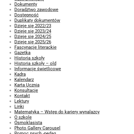
Dokumenty
Doradztwo zawodowe
Dostępność
Duplikaty dokumentów
Dzieje się 2022/23
Dzieje się 2023/24
Dzieje się 2024/25
Dzieje się 2025/26
Fascynacje literackie
Gazetka
Historia szkoły
Historia szkoły – old
Informacje świetlicowe
Kadra
Kalendarz
Karta Ucznia
Konsultacje
Kontakt
Lektury
Linki
Matematyka – Wstęp do kariery wynalazcy
O szkole
Ósmoklasista
Photo Gallery Carousel
Pomoc psych.-pedag.