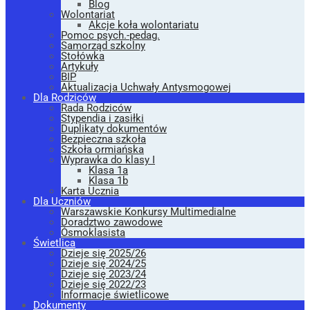
Blog
Wolontariat
Akcje koła wolontariatu
Pomoc psych.-pedag.
Samorząd szkolny
Stołówka
Artykuły
BIP
Aktualizacja Uchwały Antysmogowej
Dla Rodziców
Rada Rodziców
Stypendia i zasiłki
Duplikaty dokumentów
Bezpieczna szkoła
Szkoła ormiańska
Wyprawka do klasy I
Klasa 1a
Klasa 1b
Karta Ucznia
Dla Uczniów
Warszawskie Konkursy Multimedialne
Doradztwo zawodowe
Ósmoklasista
Świetlica
Dzieje się 2025/26
Dzieje się 2024/25
Dzieje się 2023/24
Dzieje się 2022/23
Informacje świetlicowe
Dokumenty