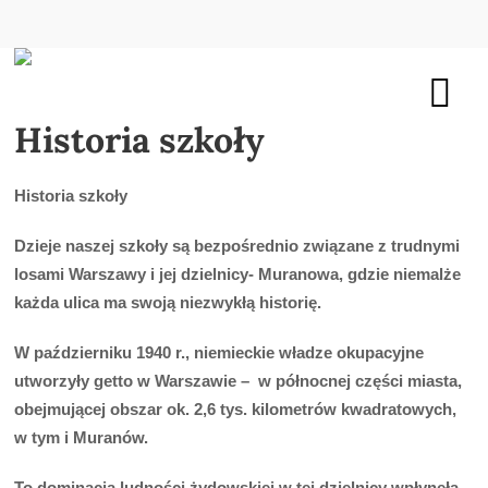
Historia szkoły
Historia szko
ł
y
Dzieje naszej szko
ł
y s
ą
bezpo
ś
rednio zwi
ą
zane z trudnymi
losami Warszawy i jej dzielnicy- Muranowa, gdzie niemal
ż
e
ka
ż
da ulica ma swoj
ą
niezwyk
łą
histori
ę
.
W pa
ź
dzierniku 1940 r., niemieckie w
ł
adze okupacyjne
utworzy
ł
y getto w Warszawie
–
w p
ó
ł
nocnej cz
ęś
ci miasta,
obejmuj
ą
cej obszar ok. 2,6 tys. kilometr
ó
w kwadratowych,
w tym i Muran
ó
w.
To dominacja ludno
ś
ci
ż
ydowskiej w tej dzielnicy wp
ł
yn
ęł
a