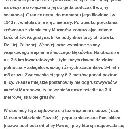
na decyzj
ę
o w
łą
czeniu jej do getta podczas II wojny
ś
wiatowej. Granice getta, do momentu jego likwidacji w
1943 r. , wielokrotnie si
ę
zmienia
ł
y. Po upadku powstania
zrównano z ziemi
ą
ca
ł
y Muranów, zostawiaj
ą
c jedynie
ko
ś
ció
ł
ś
w. Augustyna, kilka budynków przy ul. Stawki,
Dzikiej,
Ż
elaznej, Wroniej, oraz wypalone
ś
ciany
wojskowego wi
ę
zienia
ś
ledczego G
ę
siówka. Na obszarze
ok. 2,5 km kwadratowych – tyle liczy
ł
a dawna dzielnica
pó
ł
nocna – zalega
ł
o, wed
ł
ug ró
ż
nych szacunków, 3-4 mln
m3 gruzu. Zwa
ł
owiska si
ę
ga
ł
y 6-7 metrów ponad poziom
ulicy. W
ł
adze miejskie postanowi
ł
y nie odgruzowywa
ć
w
ca
ł
o
ś
ci Muranowa, tylko wznie
ść
nowe osiedle na 3-4
metrowej skarpie gruzów.
W dzielnicy tej znajdowa
ł
o si
ę
te
ż
wi
ę
zienie
ś
ledcze ( dzi
ś
Muzeum Wi
ę
zienia Pawiak) , popularnie zwane Pawiakiem
(nazwa pochodzi od ulicy Pawiej, przy której znajdowa
ł
a si
ę