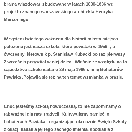
brama wjazdowa) zbudowane w latach 1830-1836 wg
projektu znanego warszawskiego architekta Henryka
Marconiego
.
W s
ą
siedztwie tego wa
ż
nego dla historii miasta miejsca
po
ł
o
ż
ona jest nasza szko
ł
a, która powsta
ł
a w 1958r , a
ówczesny kierownik p. Stanis
ł
aw Kubacki po raz pierwszy
2 wrze
ś
nia przywita
ł
w niej dzieci. W
ł
a
ś
nie ze wzgl
ę
du na to
s
ą
siedztwo szkole nadano 29 maja 1966 r. imi
ę
Bohaterów
Pawiaka .Pojawi
ł
a si
ę
te
ż
na ten
temat wzmianka w prasie.
Cho
ć
jeste
ś
my szko
łą
nowoczesn
ą
, to nie zapominamy o
tak wa
ż
nej dla nas tradycji. Kultywujemy pami
ęć
o
bohaterach Pawiaka , organizuj
ą
c rokrocznie
Ś
wi
ę
to Szko
ł
y
z okazji nadania jej tego zacnego imienia, spotkania z