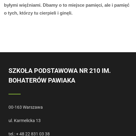
by
ł
ymi wi
ęź
niami. Dbamy o to miejsce pami
ę
ci, ale i pami
ęć
o tych, którzy tu cierpieli i gin
ę
li.
SZKOŁA PODSTAWOWA NR 210 IM.
BOHATERÓW PAWIAKA
00-163 Warszawa
ul. Karmelicka 13
tel.: + 48 22 831 03 38