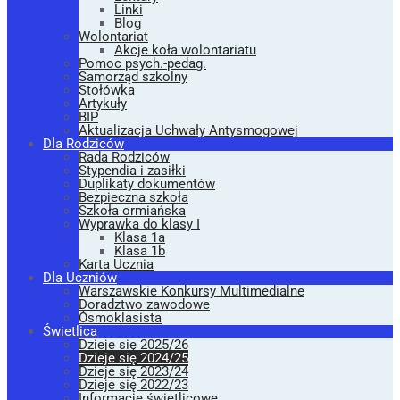
Linki
Blog
Wolontariat
Akcje koła wolontariatu
Pomoc psych.-pedag.
Samorząd szkolny
Stołówka
Artykuły
BIP
Aktualizacja Uchwały Antysmogowej
Dla Rodziców
Rada Rodziców
Stypendia i zasiłki
Duplikaty dokumentów
Bezpieczna szkoła
Szkoła ormiańska
Wyprawka do klasy I
Klasa 1a
Klasa 1b
Karta Ucznia
Dla Uczniów
Warszawskie Konkursy Multimedialne
Doradztwo zawodowe
Ósmoklasista
Świetlica
Dzieje się 2025/26
Dzieje się 2024/25
Dzieje się 2023/24
Dzieje się 2022/23
Informacje świetlicowe