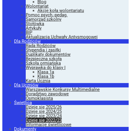
Blog
Wolontariat
Akcje koła wolontariatu
Pomoc psych.-pedag.
Samorząd szkolny
Stołówka
Artykuły
BIP
Aktualizacja Uchwały Antysmogowej
Dla Rodziców
Rada Rodziców
Stypendia i zasiłki
Duplikaty dokumentów
Bezpieczna szkoła
Szkoła ormiańska
Wyprawka do klasy I
Klasa 1a
Klasa 1b
Karta Ucznia
Dla Uczniów
Warszawskie Konkursy Multimedialne
Doradztwo zawodowe
Ósmoklasista
Świetlica
Dzieje się 2025/26
Dzieje się 2024/25
Dzieje się 2023/24
Dzieje się 2022/23
Informacje świetlicowe
Dokumenty