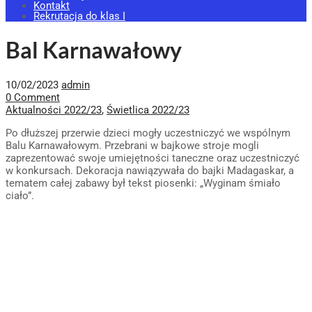
Kontakt
Rekrutacja do klas I
Bal Karnawałowy
10/02/2023
admin
0 Comment
Aktualności 2022/23
,
Świetlica 2022/23
Po dłuższej przerwie dzieci mogły uczestniczyć we wspólnym
Balu Karnawałowym. Przebrani w bajkowe stroje mogli
zaprezentować swoje umiejętności taneczne oraz uczestniczyć
w konkursach. Dekoracja nawiązywała do bajki Madagaskar, a
tematem całej zabawy był tekst piosenki: „Wyginam śmiało
ciało”.