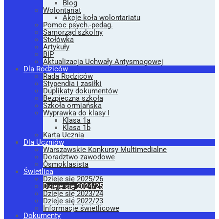
Blog
Wolontariat
Akcje koła wolontariatu
Pomoc psych.-pedag.
Samorząd szkolny
Stołówka
Artykuły
BIP
Aktualizacja Uchwały Antysmogowej
Dla Rodziców
Rada Rodziców
Stypendia i zasiłki
Duplikaty dokumentów
Bezpieczna szkoła
Szkoła ormiańska
Wyprawka do klasy I
Klasa 1a
Klasa 1b
Karta Ucznia
Dla Uczniów
Warszawskie Konkursy Multimedialne
Doradztwo zawodowe
Ósmoklasista
Świetlica
Dzieje się 2025/26
Dzieje się 2024/25
Dzieje się 2023/24
Dzieje się 2022/23
Informacje świetlicowe
Dokumenty