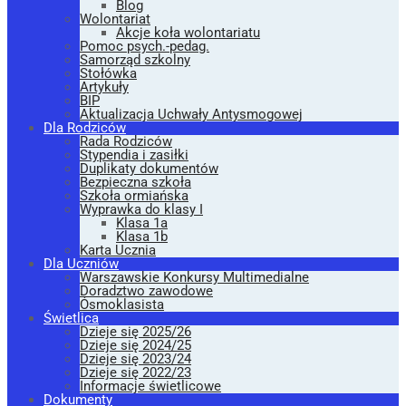
Blog
Wolontariat
Akcje koła wolontariatu
Pomoc psych.-pedag.
Samorząd szkolny
Stołówka
Artykuły
BIP
Aktualizacja Uchwały Antysmogowej
Dla Rodziców
Rada Rodziców
Stypendia i zasiłki
Duplikaty dokumentów
Bezpieczna szkoła
Szkoła ormiańska
Wyprawka do klasy I
Klasa 1a
Klasa 1b
Karta Ucznia
Dla Uczniów
Warszawskie Konkursy Multimedialne
Doradztwo zawodowe
Ósmoklasista
Świetlica
Dzieje się 2025/26
Dzieje się 2024/25
Dzieje się 2023/24
Dzieje się 2022/23
Informacje świetlicowe
Dokumenty