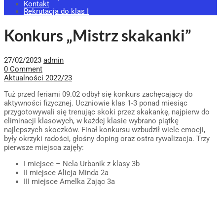
Kontakt
Rekrutacja do klas I
Konkurs „Mistrz skakanki”
27/02/2023
admin
0 Comment
Aktualności 2022/23
Tuż przed feriami 09.02 odbył się konkurs zachęcający do
aktywności fizycznej. Uczniowie klas 1-3 ponad miesiąc
przygotowywali się trenując skoki przez skakankę, najpierw do
eliminacji klasowych, w każdej klasie wybrano piątkę
najlepszych skoczków. Finał konkursu wzbudził wiele emocji,
były okrzyki radości, głośny doping oraz ostra rywalizacja. Trzy
pierwsze miejsca zajęły:
I miejsce – Nela Urbanik z klasy 3b
II miejsce Alicja Minda 2a
III miejsce Amelka Zając 3a