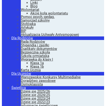
Linki
Blog
Wolontariat
Akcje koła wolontariatu
Pomoc psych.-pedag.
Samorząd szkolny
Stołówka
Artykuły
BIP
Aktualizacja Uchwały Antysmogowej
Dla Rodziców
Rada Rodziców
Stypendia i zasiłki
Duplikaty dokumentów
Bezpieczna szkoła
Szkoła ormiańska
Wyprawka do klasy I
Klasa 1a
Klasa 1b
Karta Ucznia
Dla Uczniów
Warszawskie Konkursy Multimedialne
Doradztwo zawodowe
Ósmoklasista
Świetlica
Dzieje się 2025/26
Dzieje się 2024/25
Dzieje się 2023/24
Dzieje się 2022/23
Informacje świetlicowe