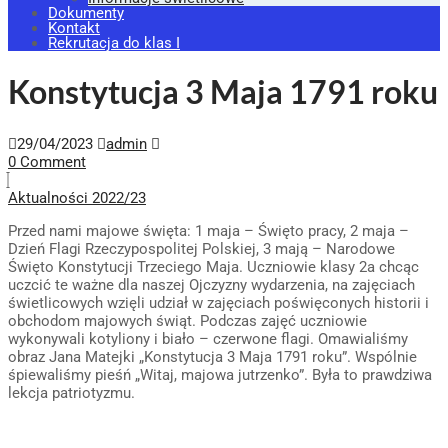
Dokumenty
Kontakt
Rekrutacja do klas I
Konstytucja 3 Maja 1791 roku
29/04/2023
admin
0 Comment
Aktualności 2022/23
Przed nami majowe święta: 1 maja – Święto pracy, 2 maja –
Dzień Flagi Rzeczypospolitej Polskiej, 3 mają – Narodowe
Święto Konstytucji Trzeciego Maja. Uczniowie klasy 2a chcąc
uczcić te ważne dla naszej Ojczyzny wydarzenia, na zajęciach
świetlicowych wzięli udział w zajęciach poświęconych historii i
obchodom majowych świąt. Podczas zajęć uczniowie
wykonywali kotyliony i biało – czerwone flagi. Omawialiśmy
obraz Jana Matejki „Konstytucja 3 Maja 1791 roku”. Wspólnie
śpiewaliśmy pieśń „Witaj, majowa jutrzenko”. Była to prawdziwa
lekcja patriotyzmu.