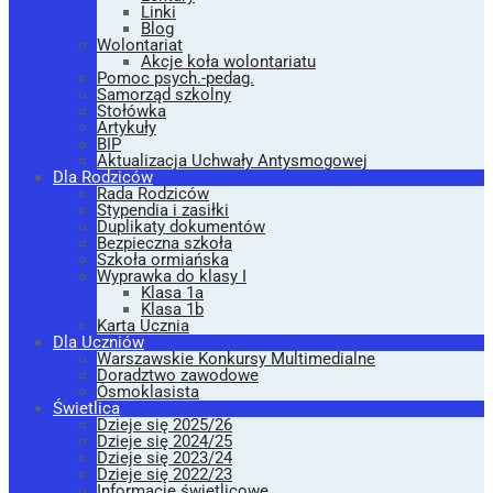
Linki
Blog
Wolontariat
Akcje koła wolontariatu
Pomoc psych.-pedag.
Samorząd szkolny
Stołówka
Artykuły
BIP
Aktualizacja Uchwały Antysmogowej
Dla Rodziców
Rada Rodziców
Stypendia i zasiłki
Duplikaty dokumentów
Bezpieczna szkoła
Szkoła ormiańska
Wyprawka do klasy I
Klasa 1a
Klasa 1b
Karta Ucznia
Dla Uczniów
Warszawskie Konkursy Multimedialne
Doradztwo zawodowe
Ósmoklasista
Świetlica
Dzieje się 2025/26
Dzieje się 2024/25
Dzieje się 2023/24
Dzieje się 2022/23
Informacje świetlicowe