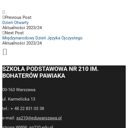
Previous Post
Dzień Otwarty
Aktualności 2023/24
Next Post
Międzynarodowy Dzień Języka Ojczystego
Aktualności 2023/24
SZKOŁA PODSTAWOWA NR 210 IM.
BOHATERÓW PAWIAKA
00-163 Warszawa
ul. Karmelicka 13
tel.: + 48 22 831 03 38
e-mail:
sp210@eduwarszawa.pl
strona WWW:
sp210.edu.pl