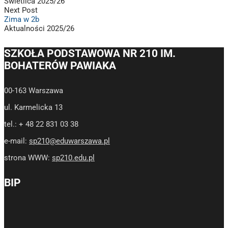
Świetlica 2025/26
Next Post
Zima w 2b
Aktualności 2025/26
SZKOŁA PODSTAWOWA NR 210 IM.
BOHATERÓW PAWIAKA
00-163 Warszawa
ul. Karmelicka 13
tel.: + 48 22 831 03 38
e-mail:
sp210@eduwarszawa.pl
strona WWW:
sp210.edu.pl
BIP