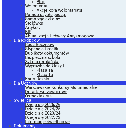
Blog
Wolontariat
Akcje koła wolontariatu
Pomoc psych.-pedag.
Samorząd szkolny
Stołówka
Artykuły
BIP
Aktualizacja Uchwały Antysmogowej
Dla Rodziców
Rada Rodziców
Stypendia i zasiłki
Duplikaty dokumentów
Bezpieczna szkoła
Szkoła ormiańska
Wyprawka do klasy I
Klasa 1a
Klasa 1b
Karta Ucznia
Dla Uczniów
Warszawskie Konkursy Multimedialne
Doradztwo zawodowe
Ósmoklasista
Świetlica
Dzieje się 2025/26
Dzieje się 2024/25
Dzieje się 2023/24
Dzieje się 2022/23
Informacje świetlicowe
Dokumenty