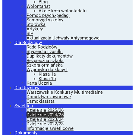
Blog
Wolontariat
Akcje koła wolontariatu
Pomoc psych.-pedag.
Samorząd szkolny
Stołówka
Artykuły
BIP
Aktualizacja Uchwały Antysmogowej
Dla Rodziców
Rada Rodziców
Stypendia i zasiłki
Duplikaty dokumentów
Bezpieczna szkoła
Szkoła ormiańska
Wyprawka do klasy I
Klasa 1a
Klasa 1b
Karta Ucznia
Dla Uczniów
Warszawskie Konkursy Multimedialne
Doradztwo zawodowe
Ósmoklasista
Świetlica
Dzieje się 2025/26
Dzieje się 2024/25
Dzieje się 2023/24
Dzieje się 2022/23
Informacje świetlicowe
Dokumenty