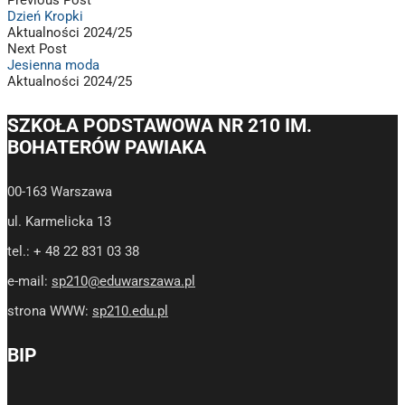
Dzień Kropki
Aktualności 2024/25
Next Post
Jesienna moda
Aktualności 2024/25
SZKOŁA PODSTAWOWA NR 210 IM.
BOHATERÓW PAWIAKA
00-163 Warszawa
ul. Karmelicka 13
tel.: + 48 22 831 03 38
e-mail:
sp210@eduwarszawa.pl
strona WWW:
sp210.edu.pl
BIP