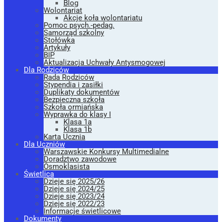
Blog
Wolontariat
Akcje koła wolontariatu
Pomoc psych.-pedag.
Samorząd szkolny
Stołówka
Artykuły
BIP
Aktualizacja Uchwały Antysmogowej
Dla Rodziców
Rada Rodziców
Stypendia i zasiłki
Duplikaty dokumentów
Bezpieczna szkoła
Szkoła ormiańska
Wyprawka do klasy I
Klasa 1a
Klasa 1b
Karta Ucznia
Dla Uczniów
Warszawskie Konkursy Multimedialne
Doradztwo zawodowe
Ósmoklasista
Świetlica
Dzieje się 2025/26
Dzieje się 2024/25
Dzieje się 2023/24
Dzieje się 2022/23
Informacje świetlicowe
Dokumenty