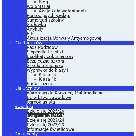
Blog
Wolontariat
Akcje koła wolontariatu
Pomoc psych.-pedag.
Samorząd szkolny
Stołówka
Artykuły
BIP
Aktualizacja Uchwały Antysmogowej
Dla Rodziców
Rada Rodziców
Stypendia i zasiłki
Duplikaty dokumentów
Bezpieczna szkoła
Szkoła ormiańska
Wyprawka do klasy I
Klasa 1a
Klasa 1b
Karta Ucznia
Dla Uczniów
Warszawskie Konkursy Multimedialne
Doradztwo zawodowe
Ósmoklasista
Świetlica
Dzieje się 2025/26
Dzieje się 2024/25
Dzieje się 2023/24
Dzieje się 2022/23
Informacje świetlicowe
Dokumenty