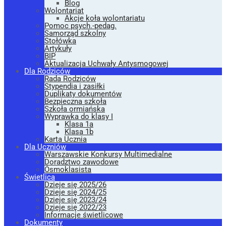
Blog
Wolontariat
Akcje koła wolontariatu
Pomoc psych.-pedag.
Samorząd szkolny
Stołówka
Artykuły
BIP
Aktualizacja Uchwały Antysmogowej
Dla Rodziców
Rada Rodziców
Stypendia i zasiłki
Duplikaty dokumentów
Bezpieczna szkoła
Szkoła ormiańska
Wyprawka do klasy I
Klasa 1a
Klasa 1b
Karta Ucznia
Dla Uczniów
Warszawskie Konkursy Multimedialne
Doradztwo zawodowe
Ósmoklasista
Świetlica
Dzieje się 2025/26
Dzieje się 2024/25
Dzieje się 2023/24
Dzieje się 2022/23
Informacje świetlicowe
Dokumenty