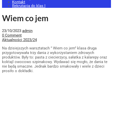
Kontakt
Rekrutacja do klas I
Wiem co jem
23/10/2023
admin
0 Comment
Aktualności 2023/24
Na dzisiejszych warsztatach ” Wiem co jem” klasa druga
przygotowywała trzy dania z wykorzystaniem zdrowych
produktów. Były to: pasta z ciecierzycy, sałatka z kalarepy oraz
koktajl owocowo szpinakowy. Wydawać się mogło, że dania te
nie będą smaczne. Jednak bardzo smakowały i wiele z dzieci
prosiło o dokładki.