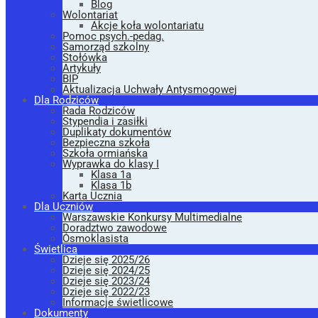
Blog
Wolontariat
Akcje koła wolontariatu
Pomoc psych.-pedag.
Samorząd szkolny
Stołówka
Artykuły
BIP
Aktualizacja Uchwały Antysmogowej
Dla Rodziców
Rada Rodziców
Stypendia i zasiłki
Duplikaty dokumentów
Bezpieczna szkoła
Szkoła ormiańska
Wyprawka do klasy I
Klasa 1a
Klasa 1b
Karta Ucznia
Dla Uczniów
Warszawskie Konkursy Multimedialne
Doradztwo zawodowe
Ósmoklasista
Świetlica
Dzieje się 2025/26
Dzieje się 2024/25
Dzieje się 2023/24
Dzieje się 2022/23
Informacje świetlicowe
Dokumenty