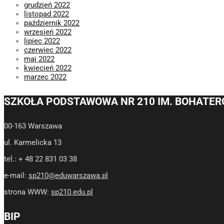
grudzień 2022
listopad 2022
październik 2022
wrzesień 2022
lipiec 2022
czerwiec 2022
maj 2022
kwiecień 2022
marzec 2022
SZKOŁA PODSTAWOWA NR 210 IM. BOHATER
00-163 Warszawa
ul. Karmelicka 13
tel.: + 48 22 831 03 38
e-mail:
sp210@eduwarszawa.pl
strona WWW:
sp210.edu.pl
BIP